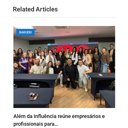
Related Articles
BARUERI
o
Além da Influência reúne empresários e
P
profissionais para…
e