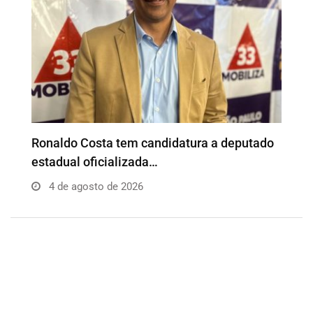
o
Além da Influência reúne empresários e
P
profissionais para…
e
4 de agosto de 2026