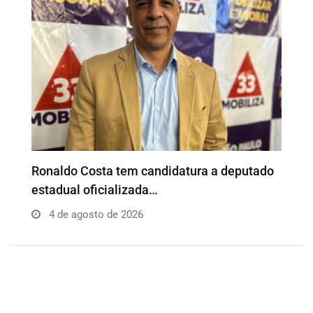
o
Além da Influência reúne empresários e
P
profissionais para…
e
4 de agosto de 2026