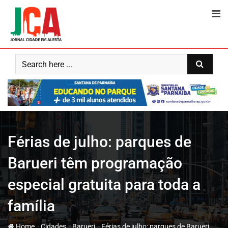
Skip
to
content
Férias de julho: parques de
Barueri têm programação
especial gratuita para toda a
família
-
-
-
Home
Cidades
Barueri
Férias de julho: parques de Barueri