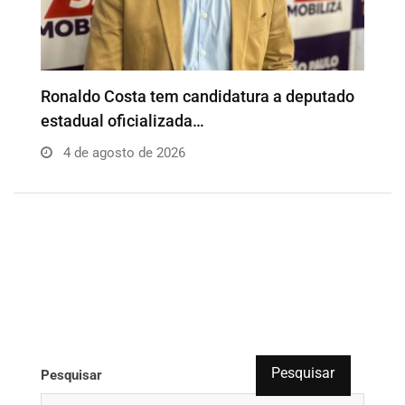
o
Além da Influência reúne empresários e
P
profissionais para…
e
4 de agosto de 2026
Pesquisar
Pesquisar