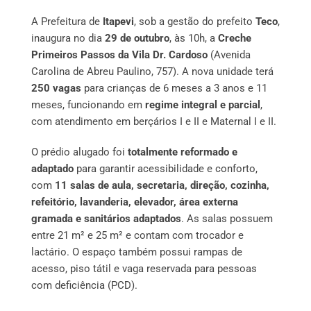
A Prefeitura de
Itapevi
, sob a gestão do prefeito
Teco
,
inaugura no dia
29 de outubro
, às 10h, a
Creche
Primeiros Passos da Vila Dr. Cardoso
(Avenida
Carolina de Abreu Paulino, 757). A nova unidade terá
250 vagas
para crianças de 6 meses a 3 anos e 11
meses, funcionando em
regime integral e parcial
,
com atendimento em berçários I e II e Maternal I e II.
O prédio alugado foi
totalmente reformado e
adaptado
para garantir acessibilidade e conforto,
com
11 salas de aula, secretaria, direção, cozinha,
refeitório, lavanderia, elevador, área externa
gramada e sanitários adaptados
. As salas possuem
entre 21 m² e 25 m² e contam com trocador e
lactário. O espaço também possui rampas de
acesso, piso tátil e vaga reservada para pessoas
com deficiência (PCD).