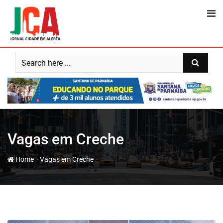
Skip
to
content
Vagas em Creche
-
Home
Vagas em Creche