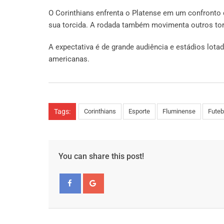
O Corinthians enfrenta o Platense em um confronto 
sua torcida. A rodada também movimenta outros torn
A expectativa é de grande audiência e estádios lota
americanas.
Tags:
Corinthians
Esporte
Fluminense
Futeb
You can share this post!
Facebook
Google+