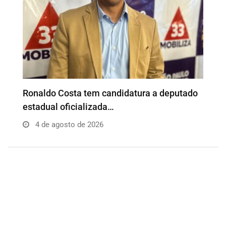
o
Além da Influência reúne empresários e
P
profissionais para…
e
4 de agosto de 2026