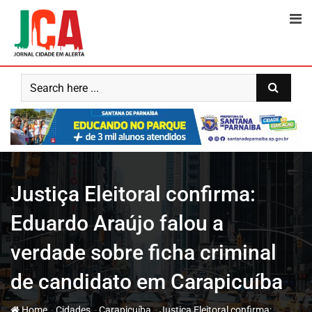
Skip
to
content
Justiça Eleitoral confirma:
Eduardo Araújo falou a
verdade sobre ficha criminal
de candidato em Carapicuíba
-
-
-
Home
Cidades
Carapicuíba
Justiça Eleitoral confirma: