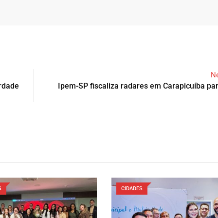
Ne
erdade
Ipem-SP fiscaliza radares em Carapicuíba par
S
CIDADES