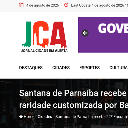
Skip
4 de agosto de 2026
Last Update 4 de agosto de 2026 1
to
content
DESTAQUES
CIDADES
ESPORTES
CULTURA
Santana de Parnaíba recebe 
raridade customizada por Ba
-
-
Home
Cidades
Santana de Parnaíba recebe 22º Encontro