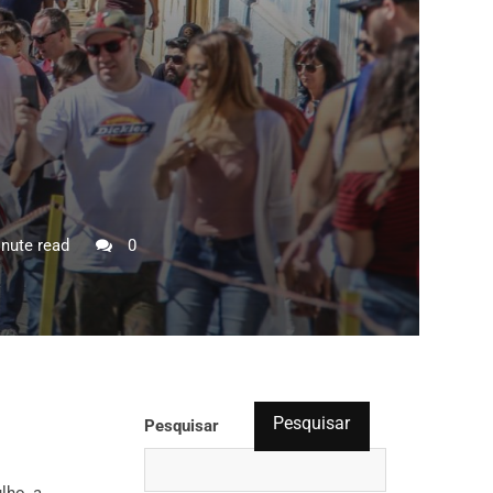
nute read
0
Pesquisar
Pesquisar
lho, a