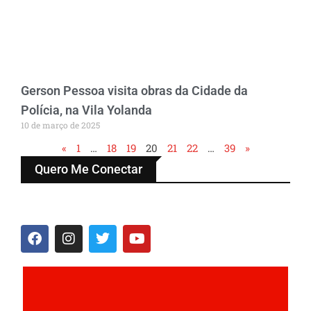
Gerson Pessoa visita obras da Cidade da
Polícia, na Vila Yolanda
10 de março de 2025
«
1
…
18
19
20
21
22
…
39
»
Quero Me Conectar