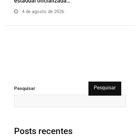
profissionais para…
e
4 de agosto de 2026
Pesquisar
Pesquisar
Posts recentes