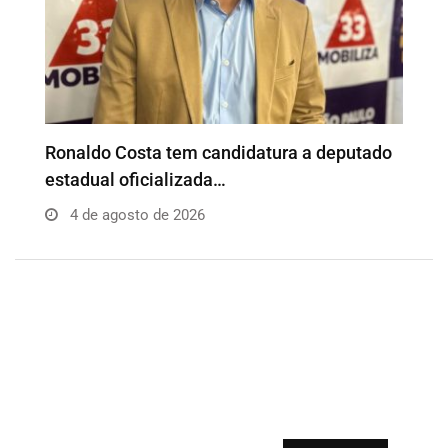
o
Além da Influência reúne empresários e
P
profissionais para…
e
4 de agosto de 2026