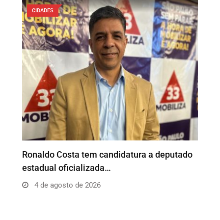
CIDADES
o
Além da Influência reúne empresários e
P
profissionais para…
e
4 de agosto de 2026