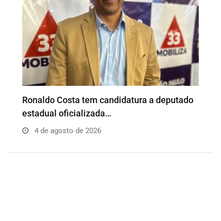
o
Além da Influência reúne empresários e
P
profissionais para…
e
4 de agosto de 2026