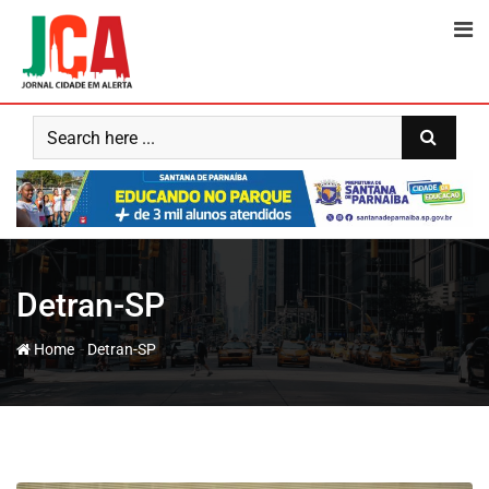
Skip
to
content
Detran-SP
-
Home
Detran-SP