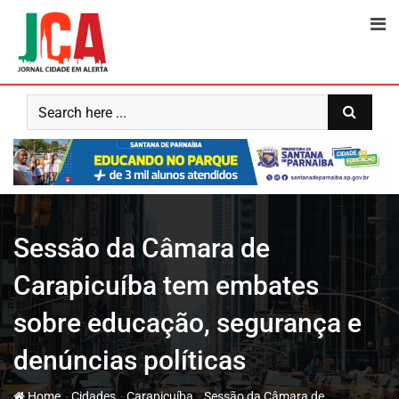
Skip
to
content
Sessão da Câmara de
Carapicuíba tem embates
sobre educação, segurança e
denúncias políticas
-
-
-
Home
Cidades
Carapicuíba
Sessão da Câmara de