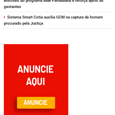
enxovais do programa Mãe Parnaibana e reforça apoio às
gestantes
Sistema Smart Cotia auxilia GCM na captura de homem
procurado pela Justiça