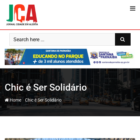
Skip
to
content
Chic é Ser Solidário
-
Home
Chic é Ser Solidário