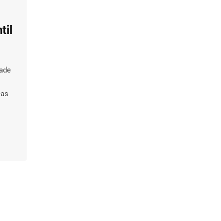
til
dade
cas