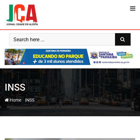
Skip
to
content
INSS
-
Home
INSS