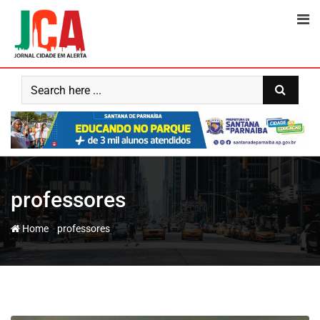
Skip
to
content
professores
-
Home
professores