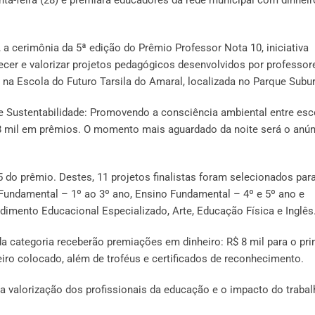
8), a cerimônia da 5ª edição do Prêmio Professor Nota 10, iniciativa
cer e valorizar projetos pedagógicos desenvolvidos por professor
 na Escola do Futuro Tarsila do Amaral, localizada no Parque Subu
 Sustentabilidade: Promovendo a consciência ambiental entre esc
 68 mil em prêmios. O momento mais aguardado da noite será o anú
 do prêmio. Destes, 11 projetos finalistas foram selecionados par
 Fundamental – 1º ao 3º ano, Ensino Fundamental – 4º e 5º ano e
ndimento Educacional Especializado, Arte, Educação Física e Inglês
da categoria receberão premiações em dinheiro: R$ 8 mil para o pri
ceiro colocado, além de troféus e certificados de reconhecimento.
 da valorização dos profissionais da educação e o impacto do traba