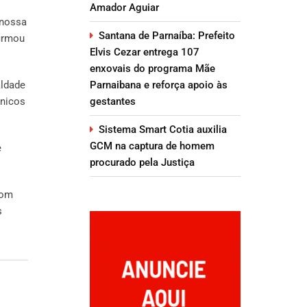
Amador Aguiar
 nossa
Santana de Parnaíba: Prefeito
firmou
Elvis Cezar entrega 107
enxovais do programa Mãe
aldade
Parnaibana e reforça apoio às
cnicos
gestantes
Sistema Smart Cotia auxilia
GCM na captura de homem
e
procurado pela Justiça
com
s