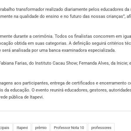
trabalho transformador realizado diariamente pelos educadores da
etamente na qualidade do ensino e no futuro das nossas crianças”, a
mente durante a cerimônia. Todos os finalistas concorrem em igu
cação obtida em suas categorias. A definição seguirá critérios té
e será analisada por uma banca examinadora especializada.
biana Farias, do Instituto Cacau Show; Fernanda Alves, da Inicie; 
gens aos participantes, entrega de certificados e encerramento 
is da educação. O evento reunirá educadores, gestores, autoridade
ede pública de Itapevi.
cipais
Itapevi
prêmio
Professor Nota 10
professores