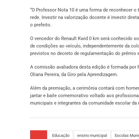
“O Professor Nota 10 é uma forma de reconhecer o 
rede. Investir na valorização docente é investir dir
o prefeito.
O vencedor do Renault Kwid 0 km será conhecido so
de condições ao veículo, independentemente da colo
previstos no decreto de regulamentação do prêmio 
A comissão avaliadora desta edição é formada por Fa
Oliana Pereira, da Giro pela Aprendizagem.
Além da premiação, a cerimônia contará com homena
jantar e baile comemorativo voltado aos profissiona
municipais e integrantes da comunidade escolar da r
Educação
ensino municipal
Escolas Muni