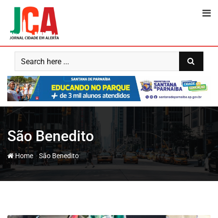
Skip
to
content
São Benedito
-
Home
São Benedito