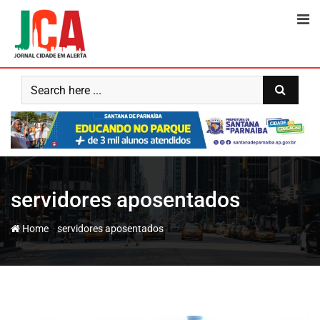
Skip
to
content
servidores aposentados
-
Home
servidores aposentados