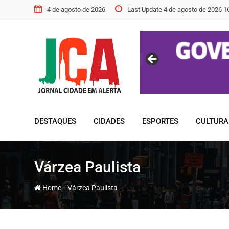
Skip
4 de agosto de 2026
Last Update 4 de agosto de 2026 1
to
content
DESTAQUES
CIDADES
ESPORTES
CULTURA
Várzea Paulista
-
Home
Várzea Paulista