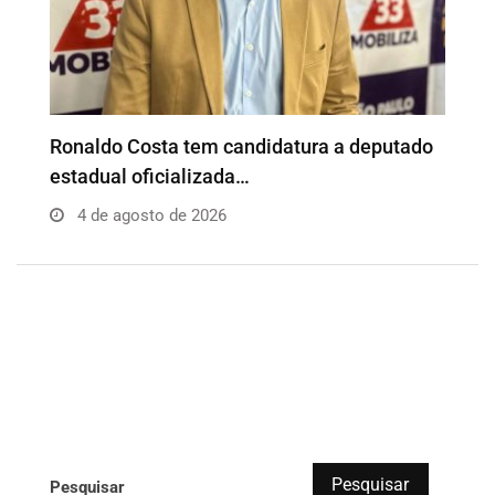
o
Além da Influência reúne empresários e
P
profissionais para…
e
4 de agosto de 2026
Pesquisar
Pesquisar