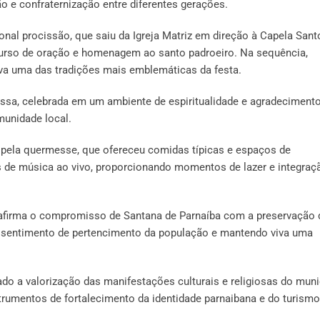
 e confraternização entre diferentes gerações.
nal procissão, que saiu da Igreja Matriz em direção à Capela Sant
urso de oração e homenagem ao santo padroeiro. Na sequência,
va uma das tradições mais emblemáticas da festa.
sa, celebrada em um ambiente de espiritualidade e agradecimento
munidade local.
pela quermesse, que ofereceu comidas típicas e espaços de
s de música ao vivo, proporcionando momentos de lazer e integraç
eafirma o compromisso de Santana de Parnaíba com a preservação 
o o sentimento de pertencimento da população e mantendo viva uma
o a valorização das manifestações culturais e religiosas do muni
umentos de fortalecimento da identidade parnaibana e do turismo 