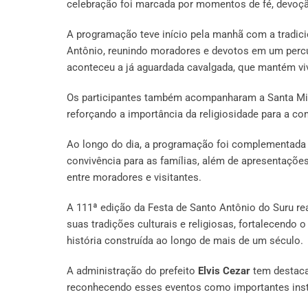
celebração foi marcada por momentos de fé, devoção
A programação teve início pela manhã com a tradicio
Antônio, reunindo moradores e devotos em um perc
aconteceu a já aguardada cavalgada, que mantém vi
Os participantes também acompanharam a Santa Mis
reforçando a importância da religiosidade para a co
Ao longo do dia, a programação foi complementada 
convivência para as famílias, além de apresentaçõe
entre moradores e visitantes.
A 111ª edição da Festa de Santo Antônio do Suru r
suas tradições culturais e religiosas, fortalecend
história construída ao longo de mais de um século.
A administração do prefeito
Elvis Cezar
tem destacad
reconhecendo esses eventos como importantes instr