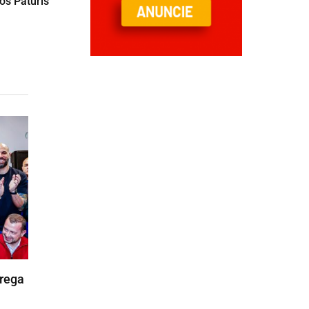
os Paturis
trega