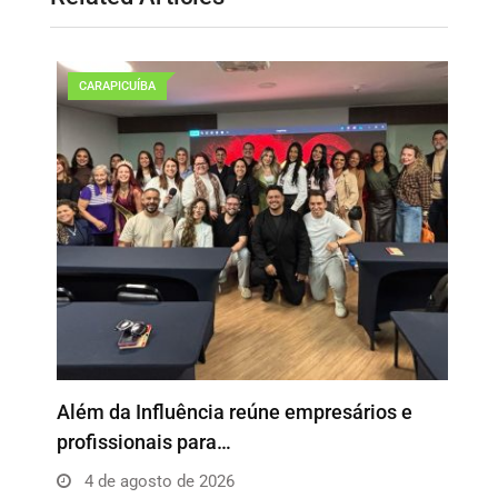
CARAPICUÍBA
o
Além da Influência reúne empresários e
P
profissionais para…
e
4 de agosto de 2026