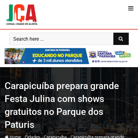
Skip
to
content
Carapicuíba prepara grande
Festa Julina com shows
gratuitos no Parque dos
Paturis
-
-
-
Home
Cidades
Carapicuíba
Carapicuíba prepara grande