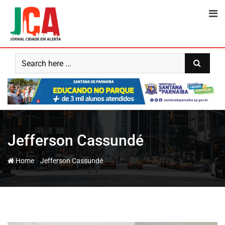
Skip
to
content
Jefferson Cassundé
-
Home
Jefferson Cassundé