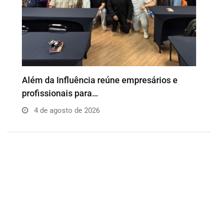
Wesley Cezar reúne principais lideranças do
J
PL e…
a
3 de agosto de 2026