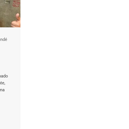
undé
mado
te,
 na