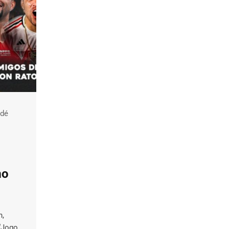
ndé
mo
h,
 “Jogo