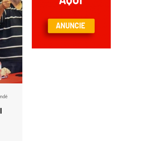
undé
l