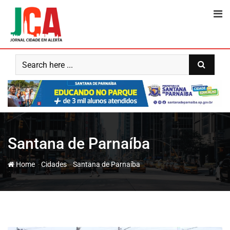
Skip
to
content
Santana de Parnaíba
-
-
Home
Cidades
Santana de Parnaíba