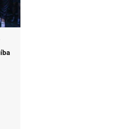
é
aíba