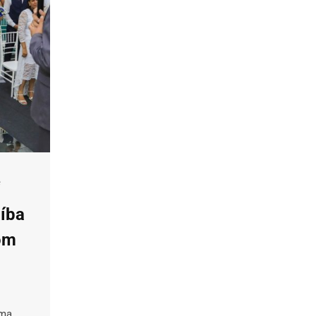
é
aíba
com
uma