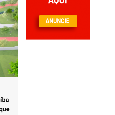
é
aíba
rque