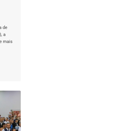
a de
, a
de mais