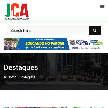
Skip
to
content
Destaques
-
Home
Destaques