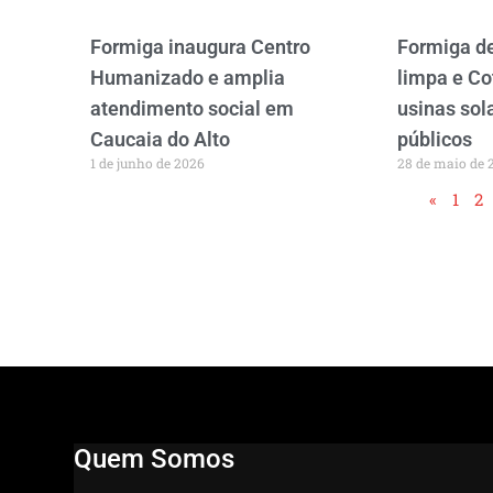
Formiga inaugura Centro
Formiga d
Humanizado e amplia
limpa e Co
atendimento social em
usinas sol
Caucaia do Alto
públicos
1 de junho de 2026
28 de maio de 
«
1
2
Quem Somos