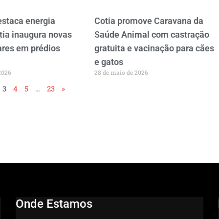
estaca energia
Cotia promove Caravana da
tia inaugura novas
Saúde Animal com castração
ares em prédios
gratuita e vacinação para cães
e gatos
2026
28 de maio de 2026
3
4
5
…
23
»
Onde Estamos