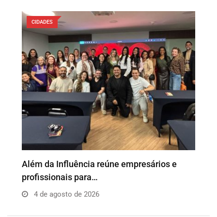
CIDADES
o
Além da Influência reúne empresários e
P
profissionais para…
e
4 de agosto de 2026