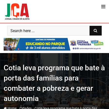
Skip
to
content
Cotia leva programa que bate à
porta das famílias para
combater a pobreza e gerar
autonomia
-
-
Home
Cidades
Cotia leva programa que bate à porta das