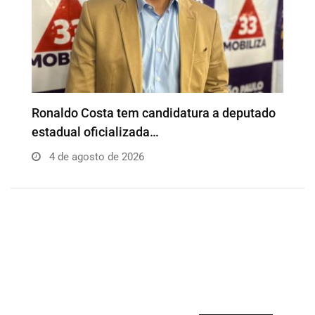
o
Além da Influência reúne empresários e
P
profissionais para…
e
4 de agosto de 2026