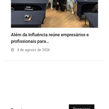
Wesley Cezar reúne principais lideranças do
J
PL e…
a
3 de agosto de 2026