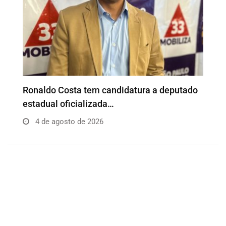
o
Além da Influência reúne empresários e
P
profissionais para…
e
4 de agosto de 2026