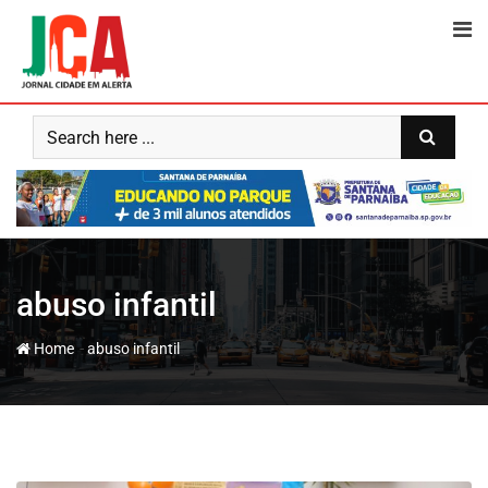
Skip
to
content
abuso infantil
-
Home
abuso infantil