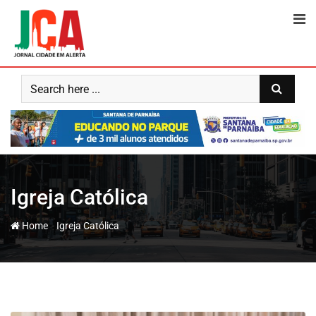
Skip
to
content
Igreja Católica
-
Home
Igreja Católica