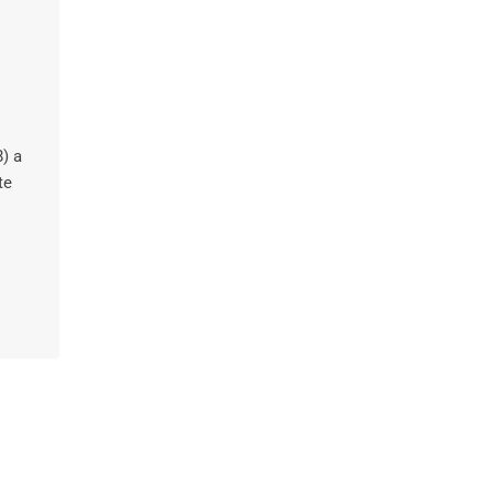
8) a
te