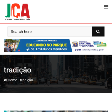
Skip
to
content
tradição
-
Home
tradição