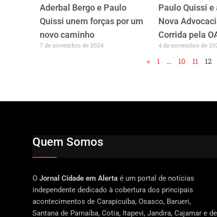
Aderbal Bergo e Paulo
Paulo Quissi e
Quissi unem forças por um
Nova Advocacia
novo caminho
Corrida pela 
7 de novembro de 2024
4 de novembro de 20
«
1
…
10
11
12
Quem Somos
O
Jornal Cidade em Alerta
é um portal de notícias
independente dedicado à cobertura dos principais
acontecimentos de Carapicuíba, Osasco, Barueri,
Santana de Parnaíba, Cotia, Itapevi, Jandira, Cajamar e de