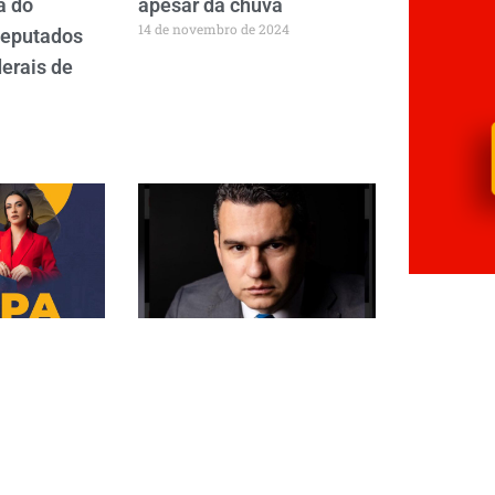
a do
apesar da chuva
14 de novembro de 2024
deputados
derais de