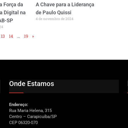
 a Força da
A Chave para a Liderança
 Digital na
de Paulo Quissi
4 de novembro de 2024
OAB-SP
24
13
14
…
19
»
Onde Estamos
Endereço:
Rua Maria Helena, 315
Centro – Carapicuíba/SP
CEP 06320-070