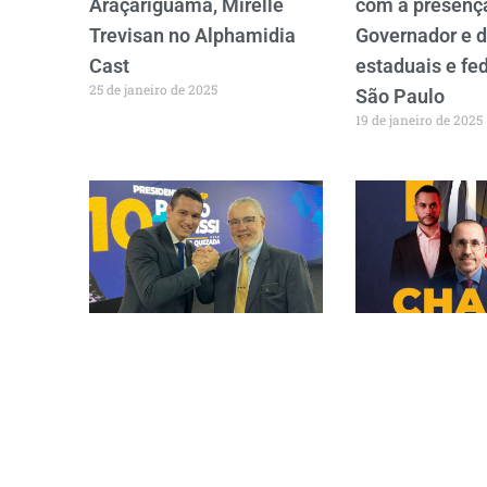
Araçariguama, Mirelle
com a presenç
Trevisan no Alphamidia
Governador e 
Cast
estaduais e fe
25 de janeiro de 2025
São Paulo
19 de janeiro de 2025