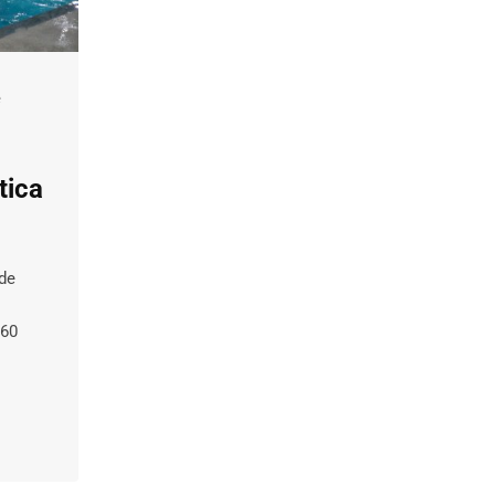
é
tica
 de
 60