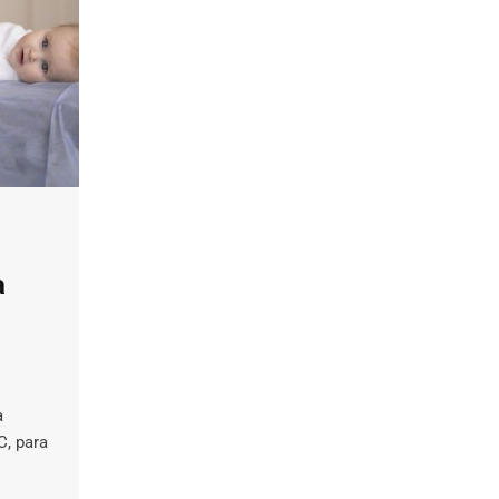
a
a
C, para