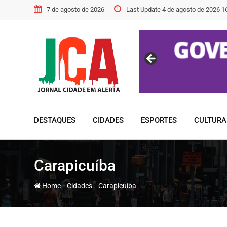
Skip
7 de agosto de 2026
Last Update 4 de agosto de 2026 1
to
content
DESTAQUES
CIDADES
ESPORTES
CULTURA
Carapicuíba
-
-
Home
Cidades
Carapicuíba