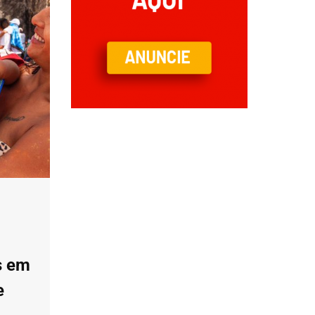
s em
e