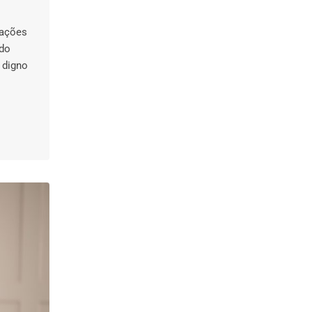
 ações
ndo
 digno