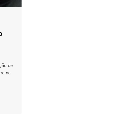
o
ação de
ra na