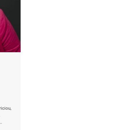
iciou,
,
?…