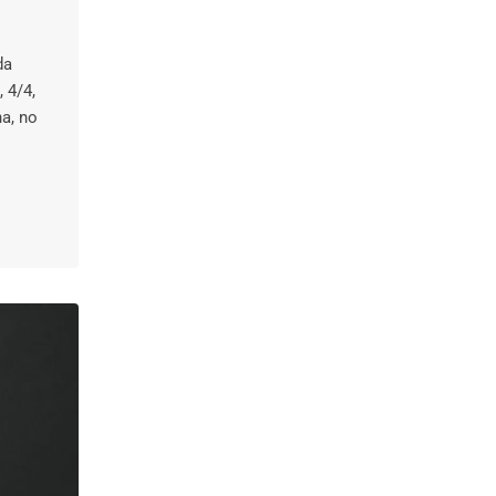
da
 4/4,
a, no